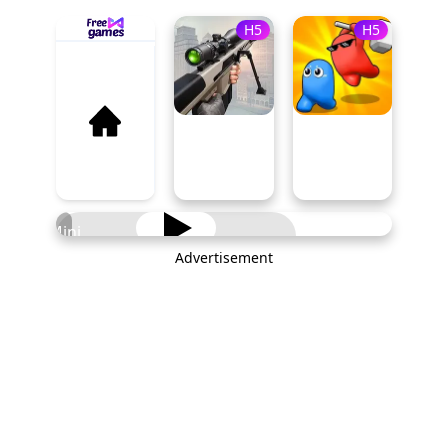
H5
H5
Mini
Shooters
Advertisement
PLAY NOW