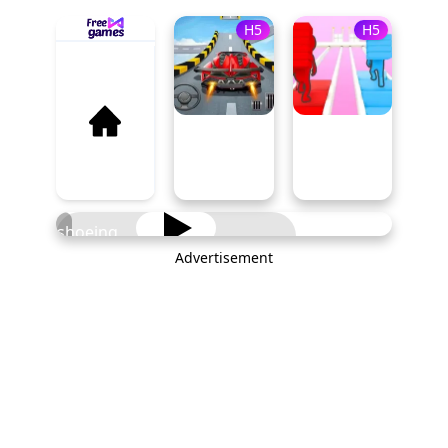
H5
H5
Horseshoeing
Advertisement
PLAY NOW