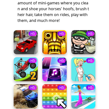
amount of mini-games where you clea
n and shoe your horses' hoofs, brush t
heir hair, take them on rides, play with
them, and much more!
H5
H5
H5
H5
H5
H5
H5
H5
H5