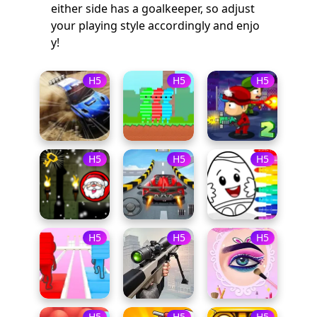
either side has a goalkeeper, so adjust
your playing style accordingly and enjo
y!
H5
H5
H5
H5
H5
H5
H5
H5
H5
H5
H5
H5