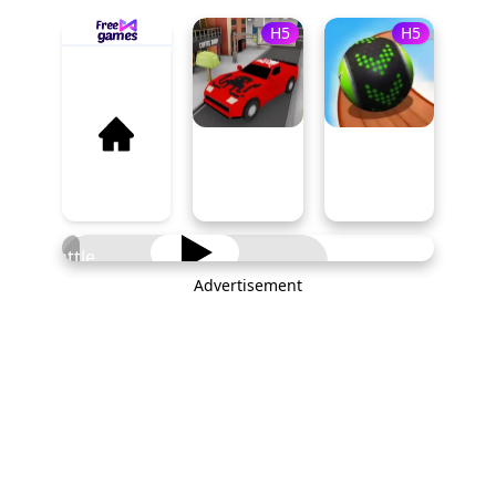
H5
H5
Battle
Soccer
Advertisement
PLAY NOW
Arena