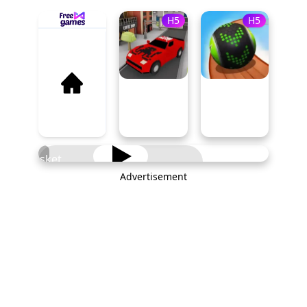
H5
H5
Basket
Random
Advertisement
PLAY NOW