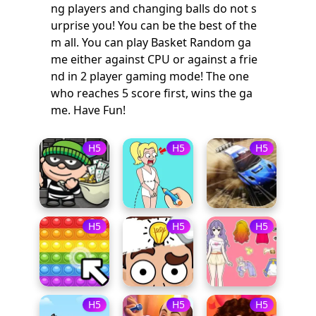
ng players and changing balls do not s
urprise you! You can be the best of the
m all. You can play Basket Random ga
me either against CPU or against a frie
nd in 2 player gaming mode! The one
who reaches 5 score first, wins the ga
me. Have Fun!
H5
H5
H5
H5
H5
H5
H5
H5
H5